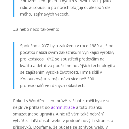
Zdravím! Jsem Josef a bydlím v Plzni. Pracuji jako
řidič autobusu a po nocích bloguji o, alespoň dle
mého, zajímavých věcech…
…a nebo něco takového:
Společnost XYZ byla založena v roce 1989 a již od
počátku nabízí svým zákazníkům vynikající výrobky
pro kedsicosi. XYZ se soustředí především na
kvalitu a detail za použití nejnovějších technologií a
se zajištěním vysoké životnosti. Firma sídlí v
Kocourkově a zaměstnává více než 300
profesionálů ve různých oblastech.
Pokud s WordPressem právě začínáte, měli byste se
nejdříve přihlásit do
administrace
a tuto stránku
smazat (nebo upravit). A nic už vám také nebrání
vytvářet další obsah webu v podobě nových stránek a
příspěvků. Doufáme, že budete se správou webu v